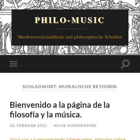
PHILO-MUSIC
Musikwissenschaftliche und philosophische Schriften
Suchfe
Mobile-
ein-/a
Menü
ein-/ausblenden
SCHLAGWORT:
MUIKALISCHE RETHORIK
Bienvenido a la página de la
filosofía y la música.
26. FEBRUAR 2021
/
KEINE KOMMENTARE
Aquí van a ir encontrando interesantes artículos sobre