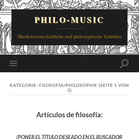
PHILO-MUSIC
Musikwissenschaftliche und philosophische Schriften
Suchfe
Mobile-
ein-/a
Menü
ein-/ausblenden
KATEGORIE:
FILOSOFÍA/PHILOSOPHIE
(SEITE 1 VON
3)
Artículos de filosofía:
(PONER EL TÍTULO DESEADO EN EL BUSCADOR