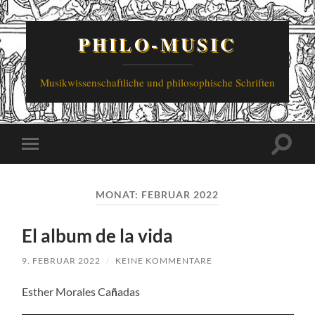
PHILO-MUSIC
Musikwissenschaftliche und philosophische Schriften
Suchfe
Mobile-
ein-/a
Menü
ein-/ausblenden
MONAT:
FEBRUAR 2022
El album de la vida
9. FEBRUAR 2022
/
KEINE KOMMENTARE
Esther Morales Ca
ñ
adas