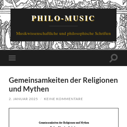
PHILO-MUSIC
Musikwissenschaftliche und philosophische Schriften
Suchfe
Mobile-
ein-/a
Menü
ein-/ausblenden
Gemeinsamkeiten der Religionen
und Mythen
2. JANUAR 2025
/
KEINE KOMMENTARE