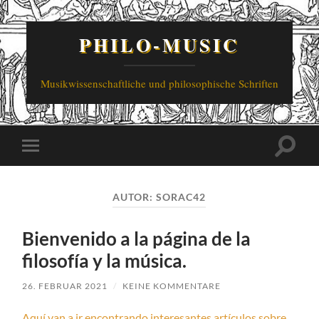
PHILO-MUSIC
Musikwissenschaftliche und philosophische Schriften
Suchfe
Mobile-
ein-/a
Menü
ein-/ausblenden
AUTOR:
SORAC42
Bienvenido a la página de la
filosofía y la música.
26. FEBRUAR 2021
/
KEINE KOMMENTARE
Aquí van a ir encontrando interesantes artículos sobre