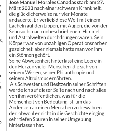
José Manuel Morales Cañadas starb am 27.
ó
März 2023
nach einer schweren Krankheit,
a
die glücklicherweise nur vier Monate
andauerte. Er verließ diese Welt mit einem
Lächeln auf den Lippen, mit Augen, die von der
Sehnsucht nach unbeschriebenem Himmel
und Astralwelten durchdrungen waren. Sein
s,
Körper war von unzähligen Operationsnarben
gezeichnet, aber niemals hatte man von ihm
ein Stöhnen gehört.
Seine Abwesenheit hinterlässt eine Leere in
den Herzen vieler Menschen, die sich von
seinem Wissen, seiner Philanthropie und
n
seinem Altruismus ernährten.
.
Als Schwester und Besitzerin seiner Schriften
s
werde ich auf dieser Seite nach und nach alles
von ihm veröffentlichen, was für die
Menschheit von Bedeutung ist, um das
Andenken an einen Menschen zu bewahren,
der, obwohl er nicht in die Geschichte einging,
sehr tiefen Spuren in seiner Umgebung
o
hinterlassen hat.