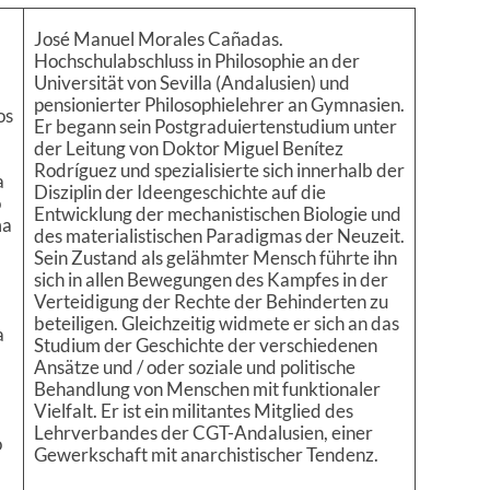
José Manuel Morales Cañadas.
Hochschulabschluss in Philosophie an der
Universität von Sevilla (Andalusien) und
pensionierter Philosophielehrer an Gymnasien.
os
Er begann sein Postgraduiertenstudium unter
der Leitung von Doktor Miguel Benítez
Rodríguez und spezialisierte sich innerhalb der
a
Disziplin der Ideengeschichte auf die
o
Entwicklung der mechanistischen Biologie und
ma
des materialistischen Paradigmas der Neuzeit.
Sein Zustand als gelähmter Mensch führte ihn
sich in allen Bewegungen des Kampfes in der
Verteidigung der Rechte der Behinderten zu
beteiligen. Gleichzeitig widmete er sich an das
a
Studium der Geschichte der verschiedenen
Ansätze und / oder soziale und politische
Behandlung von Menschen mit funktionaler
Vielfalt. Er ist ein militantes Mitglied des
Lehrverbandes der CGT-Andalusien, einer
o
Gewerkschaft mit anarchistischer Tendenz.