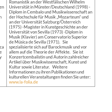
Romanistik an der Westfälischen Wilhelm
en
Universität in Münster/Deutschland (1998) -
Diplom in Cembalo und Musikwissenschaft an
n
der Hochschule für Musik „Mozarteum“ und
an der Universität Salzburg/Österreich
(1975) -Magister in Kunstgeschichte an der
Universität von Sevilla (1973) -Diplom in
Musik (Klavier) am Conservatorio Superior
de Música de Sevilla (1971). Sie
ica
spezialisierte sich auf Barockmusik und vor
e
allem auf die Theorie der Affekte. Sie ist
y
Konzertcembalistin und Autorin zahlreicher
Artikel über Musikwissenschaft, Kunst und
Kultur sowie Literatur. Weitere
e
Informationen zu ihren Publikationen und
kulturellen Veranstaltungen finden Sie unter:
www.la-folia.de