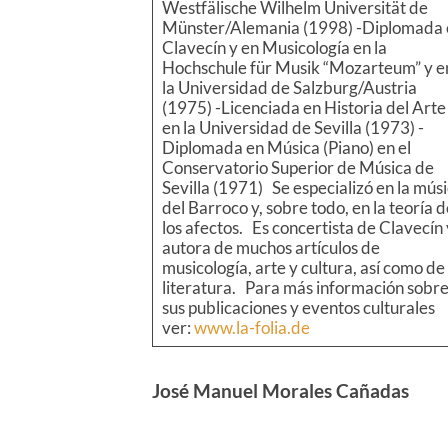
Westfälische Wilhelm Universität de
Münster/Alemania (1998) -Diplomada 
Clavecín y en Musicología en la
Hochschule für Musik “Mozarteum” y e
la Universidad de Salzburg/Austria
(1975) -Licenciada en Historia del Arte
en la Universidad de Sevilla (1973) -
Diplomada en Música (Piano) en el
Conservatorio Superior de Música de
Sevilla (1971) Se especializó en la mús
del Barroco y, sobre todo, en la teoría d
los afectos. Es concertista de Clavecín 
autora de muchos artículos de
musicología, arte y cultura, así como de
literatura. Para más información sobr
sus publicaciones y eventos culturales
ver:
www.la-folia.de
José Manuel Morales Cañadas