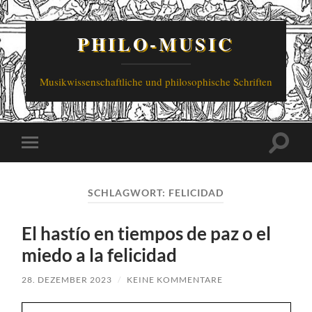
PHILO-MUSIC
Musikwissenschaftliche und philosophische Schriften
Suchfe
Mobile-
ein-/a
Menü
ein-/ausblenden
SCHLAGWORT:
FELICIDAD
El hastío en tiempos de paz o el
miedo a la felicidad
28. DEZEMBER 2023
/
KEINE KOMMENTARE