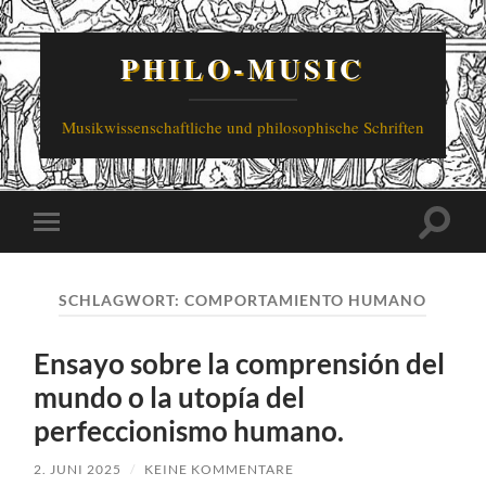
PHILO-MUSIC
Musikwissenschaftliche und philosophische Schriften
Suchfe
Mobile-
ein-/a
Menü
ein-/ausblenden
SCHLAGWORT:
COMPORTAMIENTO HUMANO
Ensayo sobre la comprensión del
mundo o la utopía del
perfeccionismo humano.
2. JUNI 2025
/
KEINE KOMMENTARE