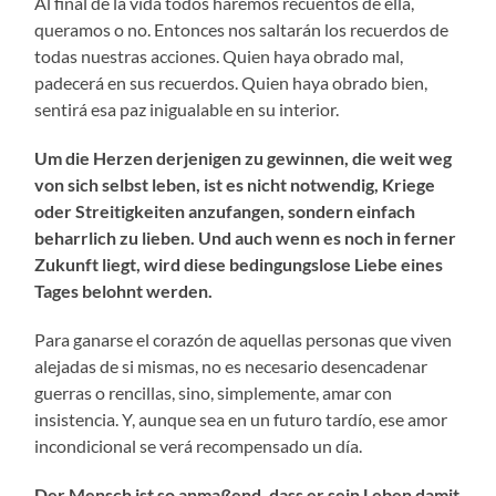
Al final de la vida todos haremos recuentos de ella,
queramos o no. Entonces nos saltarán los recuerdos de
todas nuestras acciones. Quien haya obrado mal,
padecerá en sus recuerdos. Quien haya obrado bien,
sentirá esa paz inigualable en su interior.
Um die Herzen derjenigen zu gewinnen, die weit weg
von sich selbst leben, ist es nicht notwendig, Kriege
oder Streitigkeiten anzufangen, sondern einfach
beharrlich zu lieben. Und auch wenn es noch in ferner
Zukunft liegt, wird diese bedingungslose Liebe eines
Tages belohnt werden.
Para ganarse el corazón de aquellas personas que viven
alejadas de si mismas, no es necesario desencadenar
guerras o rencillas, sino, simplemente, amar con
insistencia. Y, aunque sea en un futuro tardío, ese amor
incondicional se verá recompensado un día.
Der Mensch ist so anmaßend, dass er sein Leben damit