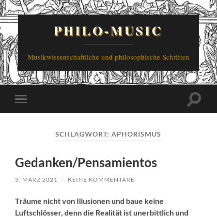
PHILO-MUSIC
Musikwissenschaftliche und philosophische Schriften
Suchfe
Mobile-
ein-/a
Menü
ein-/ausblenden
SCHLAGWORT:
APHORISMUS
Gedanken/Pensamientos
3. MÄRZ 2021
/
KEINE KOMMENTARE
Träume nicht von Illusionen und baue keine
Luftschlösser, denn die Realität ist unerbittlich und